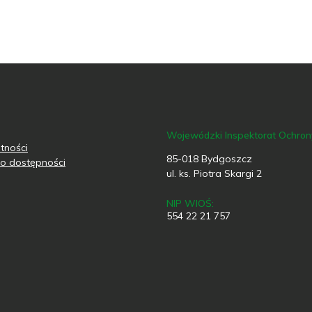
Wojewódzki Inspektorat Ochro
tności
85-018 Bydgoszcz
o dostępności
ul. ks. Piotra Skargi 2
NIP WIOŚ:
554 22 21 757