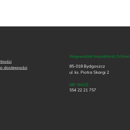
Wojewódzki Inspektorat Ochro
tności
85-018 Bydgoszcz
o dostępności
ul. ks. Piotra Skargi 2
NIP WIOŚ:
554 22 21 757